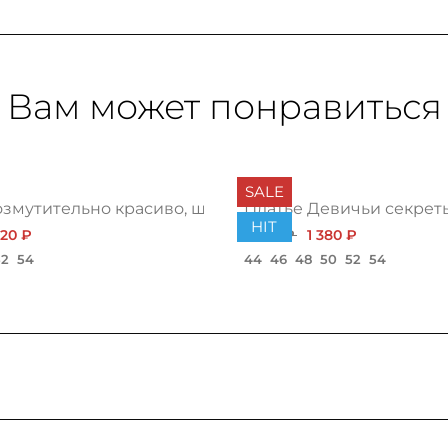
Вам может понравиться
SALE
озмутительно красиво, шарм нью
Платье Девичьи секрет
HIT
420 ₽
1 595 ₽
1 380 ₽
52
54
44
46
48
50
52
54