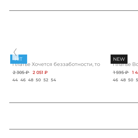
HIT
NEW
ью
Платье Хочется беззаботности, топ
Платье В
2 305 ₽
2 051 ₽
1 595 ₽
1 
44
46
48
50
52
54
46
48
50