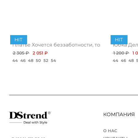
HIT
HIT
Платье Хочется беззаботности, топ
Юбка Дело
2 305 ₽
2 051 ₽
1 200 ₽
1 
44
46
48
50
52
54
44
46
48
КОМПАНИЯ
О НАС