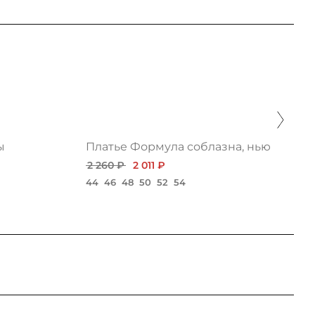
ы
Платье Формула соблазна, нью
2 260 ₽
2 011 ₽
44
46
48
50
52
54