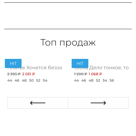
Топ продаж
HIT
HIT
ент
Платье Хочется беззаботности, топ
Юбка Дело тонкое, топ
2 305 ₽
2 051 ₽
1 200 ₽
1 068 ₽
44
46
48
50
52
54
44
46
48
52
54
56