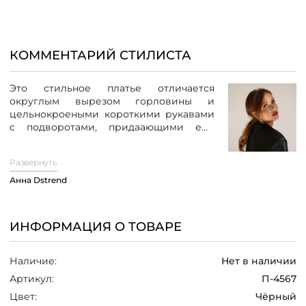
/
КОММЕНТАРИЙ СТИЛИСТА
Это стильное платье отличается
округлым вырезом горловины и
цельнокроеными короткими рукавами
с подворотами, придаающими ему
аккуратный и элегантный вид.
На
горловине имеется треугольный
Развернуть
разрез,
который добавляет изюминку и
делает модель интересной и
Анна Dstrend
оригинальной.
Платье дополнено поясом, который
ИНФОРМАЦИЯ О ТОВАРЕ
подчеркивает фигуру и создает
привлекательный силуэт. Эта модель
идеально подходит для рабочих будней,
Наличие:
Нет в наличии
особенно в сочетании с классическими
Артикул:
П-4567
туфлями-лодочками и стильной сумкой.
Цвет:
Чёрный