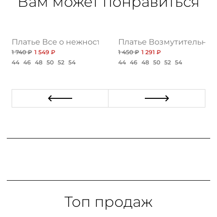
Вам может понравиться
мерения, сирень топ
Платье Все о нежности, топ нью
Платье Возмутительно к
1 740 ₽
1 549 ₽
1 450 ₽
1 291 ₽
44
46
48
50
52
54
44
46
48
50
52
54
Топ продаж