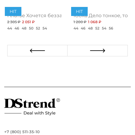
HIT
HIT
ент
Платье Хочется беззаботности, топ
Юбка Дело тонкое, топ
2 305 ₽
2 051 ₽
1 200 ₽
1 068 ₽
44
46
48
50
52
54
44
46
48
52
54
56
+7 (800) 511-35-10