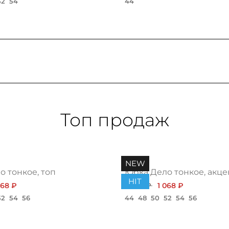
52
54
44
Топ продаж
NEW
 тонкое, топ
Юбка Дело тонкое, акце
HIT
068 ₽
1 200 ₽
1 068 ₽
52
54
56
44
48
50
52
54
56