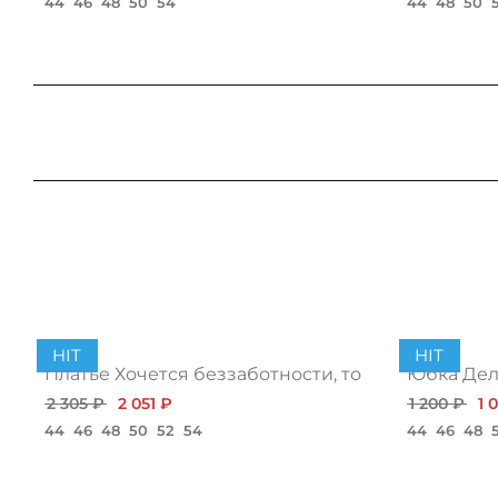
44
46
48
50
54
44
48
50
HIT
HIT
Платье Хочется беззаботности, топ
Юбка Дело
2 305 ₽
2 051 ₽
1 200 ₽
1 
44
46
48
50
52
54
44
46
48