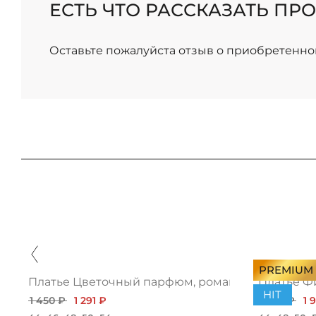
ЕСТЬ ЧТО РАССКАЗАТЬ ПРО
/
Оставьте пожалуйста отзыв о приобретенно
PREMIUM
Платье Цветочный парфюм, романтика нью
Платье Ф
HIT
1 450 ₽
1 291 ₽
2 180 ₽
1 