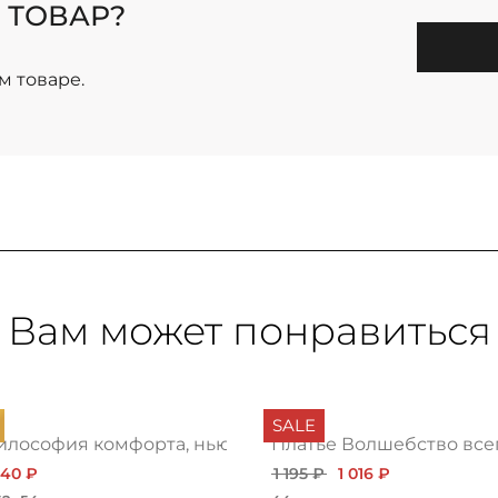
 ТОВАР?
м товаре.
Вам может понравиться
SALE
илософия комфорта, нью
Платье Волшебство все
940 ₽
1 195 ₽
1 016 ₽