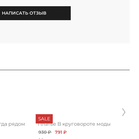
НАПИСАТЬ ОТЗЫВ
SALE
гда рядом
Платье В круговороте моды
930 ₽
791 ₽