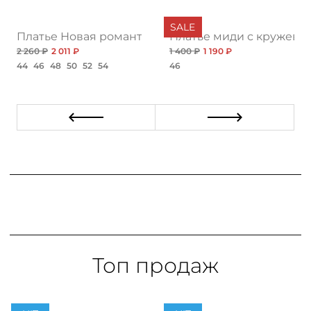
SALE
з, рэд
Платье Новая романтика
Платье миди с кружево
2 260 ₽
2 011 ₽
1 400 ₽
1 190 ₽
44
46
48
50
52
54
46
Топ продаж