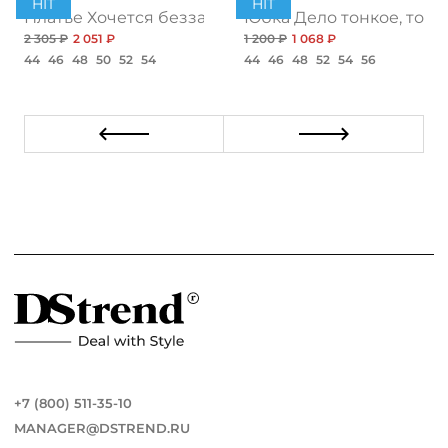
HIT
HIT
ент
Платье Хочется беззаботности, топ
Юбка Дело тонкое, топ
2 305 ₽
2 051 ₽
1 200 ₽
1 068 ₽
44
46
48
50
52
54
44
46
48
52
54
56
+7 (800) 511-35-10
MANAGER@DSTREND.RU