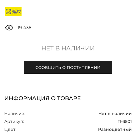
ДОСТАВКА
ОПЛАТА
19 436
ТАБЛИЦА РАЗМЕРОВ
НЕТ В НАЛИЧИИ
МОСКВА
СООБЩИТЬ О ПОСТУПЛЕНИИ
+7 (800) 511-35-10
ИНФОРМАЦИЯ О ТОВАРЕ
MANAGER@DSTREND.RU
Наличие:
Нет в наличии
ЗАКАЗАТЬ ЗВОНОК
Артикул:
П-3501
Цвет:
Разноцветный