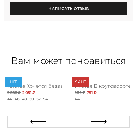
НАПИСАТЬ ОТЗЫВ
Вам может понравиться
HIT
SALE
си с разрезами
Платье Хочется беззаботности, топ
Платье В круговороте 
2 305 ₽
2 051 ₽
930 ₽
791 ₽
44
46
48
50
52
54
44