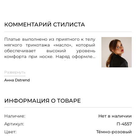
/
КОММЕНТАРИЙ СТИЛИСТА
Платье выполнено из приятного к телу
мягкого трикотажа «масло», который
обеспечивает высокий уровень
комфорта при носке. Наряд оформлен
в стиле,
напоминающем французскую
моду.
Верхняя часть платья сделана с
Развернуть
имитацией запаха и имеет V-образный
вырез – такое решение позволяет
Анна Dstrend
акцентировать внимание на
украшеннем подвесками или
ожерельями декольте. Нижняя часть
ИНФОРМАЦИЯ О ТОВАРЕ
представляет собой расклешенную
юбку, придающую образу легкость и
романтичность.
Наличие:
Нет в наличии
Артикул:
П-4557
В комплекте с платьем идет широкий
пояс-кушак, который подчеркивает
Цвет:
Тёмно-розовый