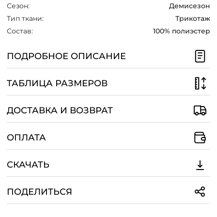
талию, делает силуэт более
Сезон:
Демисезон
выразительным. Это платье идеально
Тип ткани:
Трикотаж
сочетается с белыми туфлями и
маленькой сумочкой, а для завершения
Состав:
100% полиэстер
образа ноткой парижской моды можно
добавить красные губы.
ПОДРОБНОЕ ОПИСАНИЕ
ТАБЛИЦА РАЗМЕРОВ
ДОСТАВКА И ВОЗВРАТ
ОПЛАТА
СКАЧАТЬ
ПОДЕЛИТЬСЯ