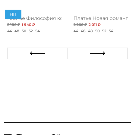
PREMIUM
HIT
бя, нью рэд
Платье Философия комфорта, нью
Платье Новая романтик
2 180 ₽
1 940 ₽
2 260 ₽
2 011 ₽
44
48
50
52
54
44
46
48
50
52
54