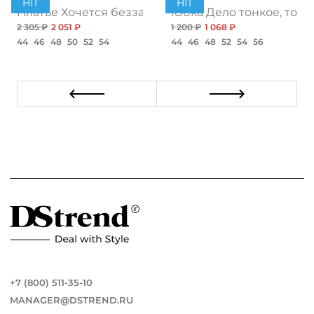
HIT
HIT
ент
Платье Хочется беззаботности, топ
Юбка Дело тонкое, топ
2 305 ₽
2 051 ₽
1 200 ₽
1 068 ₽
44
46
48
50
52
54
44
46
48
52
54
56
+7 (800) 511-35-10
MANAGER@DSTREND.RU