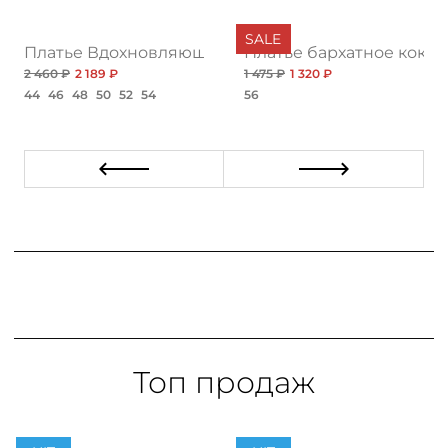
SALE
енственность
Платье Вдохновляющая история, принт
Платье бархатное кокте
2 460 ₽
2 189 ₽
1 475 ₽
1 320 ₽
44
46
48
50
52
54
56
Топ продаж