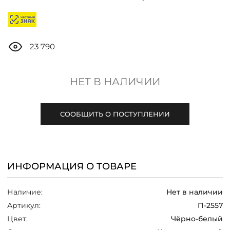
ДОСТАВКА
ОПЛАТА
23 790
ТАБЛИЦА РАЗМЕРОВ
НЕТ В НАЛИЧИИ
МОСКВА
СООБЩИТЬ О ПОСТУПЛЕНИИ
+7 (800) 511-35-10
ИНФОРМАЦИЯ О ТОВАРЕ
MANAGER@DSTREND.RU
Наличие:
Нет в наличии
ЗАКАЗАТЬ ЗВОНОК
Артикул:
П-2557
Цвет:
Чёрно-белый