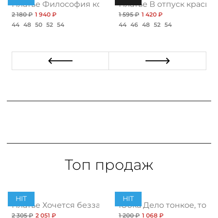
бя, нью рэд
Платье Философия комфорта, нью
Платье В отпуск красив
2 180 ₽
1 940 ₽
1 595 ₽
1 420 ₽
44
48
50
52
54
44
46
48
52
54
Топ продаж
HIT
HIT
ент
Платье Хочется беззаботности, топ
Юбка Дело тонкое, топ
2 305 ₽
2 051 ₽
1 200 ₽
1 068 ₽