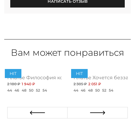
НАПИСАТЬ ОТЗЫВ
Вам может понравиться
PREMIUM
HIT
HIT
ушение, нью
Платье Философия комфорта, браво
Платье Хочется беззабо
2 180 ₽
1 940 ₽
2 305 ₽
2 051 ₽
44
46
48
50
52
54
44
46
48
50
52
54