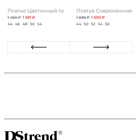
бя, экстра нью
Платье Цветочный парфюм, романтика нью
Платье Современная же
1 450 ₽
1 291 ₽
1 685 ₽
1 500 ₽
44
46
48
50
54
44
50
52
54
56