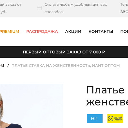
й заказ от
Оплата любым удобным для вас
Тел
уб.
способом
ЗВ
PREMIUM
РАСПРОДАЖА
АКЦИИ
КОНТАКТЫ
ПО
ПЕРВЫЙ ОПТОВЫЙ ЗАКАЗ ОТ 7 000 ₽
ОМ
ПЛАТЬЕ СТАВКА НА ЖЕНСТВЕННОСТЬ, НАЙТ ОПТОМ
Платье 
женств
HIT