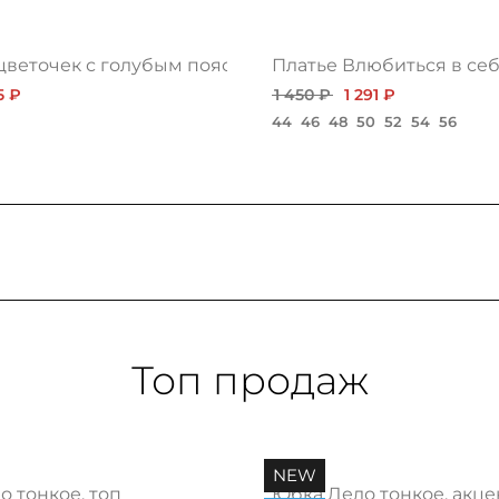
 цветочек с голубым поясом
Платье Влюбиться в себ
5 ₽
1 450 ₽
1 291 ₽
44
46
48
50
52
54
56
Топ продаж
NEW
 тонкое, топ
Юбка Дело тонкое, акце