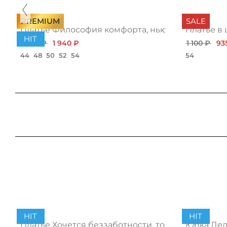
PREMIUM
SALE
йт
Платье Философия комфорта, нью
Платье в
HIT
2 180 ₽
1 940 ₽
1 100 ₽
93
44
48
50
52
54
54
HIT
HIT
Платье Хочется беззаботности, топ
Юбка Дело