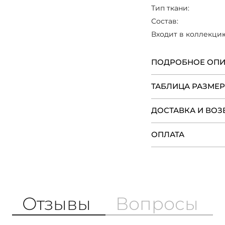
с монохромными т
Тип ткани:
сумочкой для созд
Состав:
Наряд может стать
кто предпочитае
Входит в коллекци
подходящие как 
вечернего вых
универсальности 
ПОДРОБНОЕ ОП
стать ярким акцент
ТАБЛИЦА РАЗМЕ
ДОСТАВКА И ВОЗ
ОПЛАТА
Отзывы
Вопросы