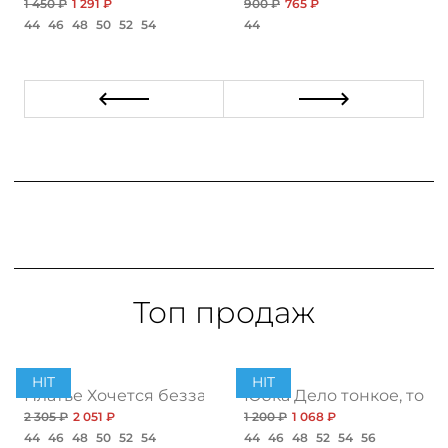
1 450 ₽
1 291 ₽
900 ₽
765 ₽
44
46
48
50
52
54
44
Топ продаж
HIT
HIT
ент
Платье Хочется беззаботности, топ
Юбка Дело тонкое, топ
2 305 ₽
2 051 ₽
1 200 ₽
1 068 ₽
44
46
48
50
52
54
44
46
48
52
54
56