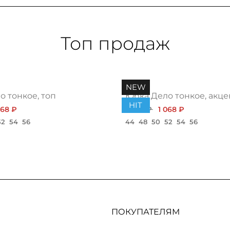
Топ продаж
NEW
 тонкое, топ
Юбка Дело тонкое, акце
HIT
068 ₽
1 200 ₽
1 068 ₽
52
54
56
44
48
50
52
54
56
ПОКУПАТЕЛЯМ