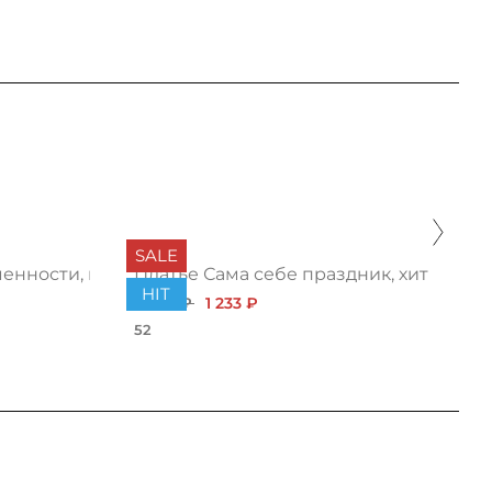
SALE
енности, красотка
Платье Сама себе праздник, хит
HIT
1 450 ₽
1 233 ₽
52