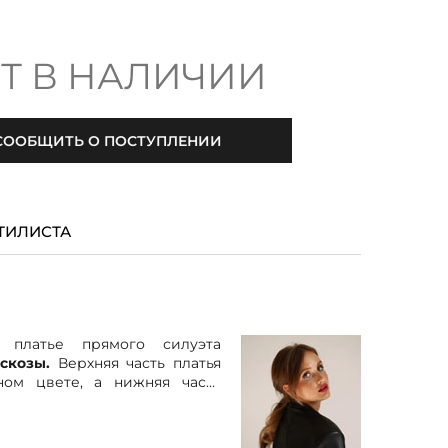
Т В НАЛИЧИИ
СООБЩИТЬ О ПОСТУПЛЕНИИ
ТИЛИСТА
 платье прямого силуэта
скозы.
Верхняя часть платья
ном цвете, а нижняя часть
ый узор. Платье оснащено
зами по бокам, что добавляет
и удобства. Оно прекрасно