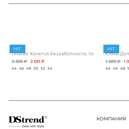
HIT
HIT
Платье Хочется беззаботности, топ
Юбка Дело
2 305 ₽
2 051 ₽
1 200 ₽
1 
44
46
48
50
52
54
44
46
48
КОМПАНИЯ