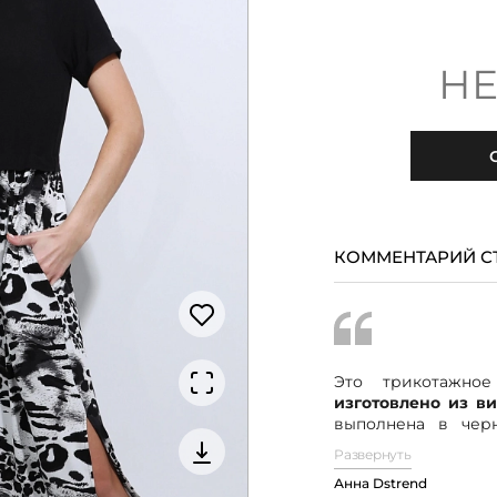
НЕ
КОММЕНТАРИЙ С
Это трикотажное
изготовлено из ви
выполнена в чер
имеет черно-бел
Развернуть
карманами и разре
Анна Dstrend
ему стильности 