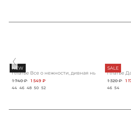
NEW
SALE
ью
Платье Все о нежности, дивная нью
Платье Д
1 740 ₽
1 549 ₽
1 320 ₽
1 
44
46
48
50
52
46
54