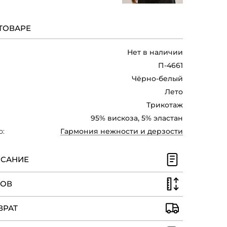
ыми или белыми туфлями или
также небольшой сумкой,
ый и современный образ.
ТОВАРЕ
Нет в наличии
П-4661
Чёрно-белый
Лето
Трикотаж
95% вискоза, 5% эластан
ю:
Гармония нежности и дерзости
ИСАНИЕ
РОВ
ВРАТ