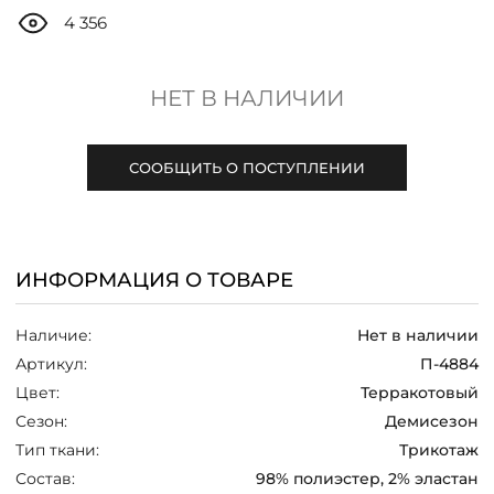
ДОСТАВКА
4 356
ОПЛАТА
НЕТ В НАЛИЧИИ
ТАБЛИЦА РАЗМЕРОВ
СООБЩИТЬ О ПОСТУПЛЕНИИ
МОСКВА
ИНФОРМАЦИЯ О ТОВАРЕ
+7 (800) 511-35-10
Наличие:
Нет в наличии
MANAGER@DSTREND.RU
Артикул:
П-4884
Цвет:
Терракотовый
ЗАКАЗАТЬ ЗВОНОК
Сезон:
Демисезон
Тип ткани:
Трикотаж
Состав:
98% полиэстер, 2% эластан