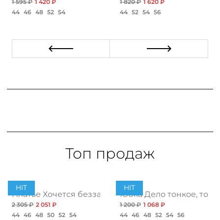
1 595 ₽
1 420 ₽
1 820 ₽
1 620 ₽
44
46
48
52
54
44
52
54
56
Топ продаж
HIT
HIT
ент
Платье Хочется беззаботности, топ
Юбка Дело тонкое, топ
2 305 ₽
2 051 ₽
1 200 ₽
1 068 ₽
44
46
48
50
52
54
44
46
48
52
54
56