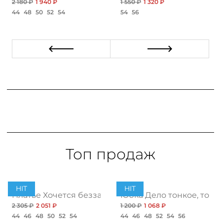
2 180 ₽
1 940 ₽
1 550 ₽
1 320 ₽
44
48
50
52
54
54
56
Топ продаж
HIT
HIT
ент
Платье Хочется беззаботности, топ
Юбка Дело тонкое, топ
2 305 ₽
2 051 ₽
1 200 ₽
1 068 ₽
44
46
48
50
52
54
44
46
48
52
54
56