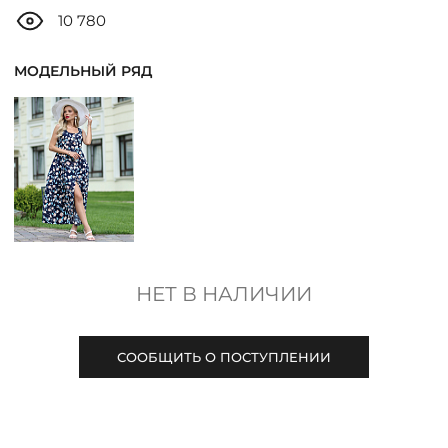
ДОСТАВКА
10 780
ОПЛАТА
МОДЕЛЬНЫЙ РЯД
ТАБЛИЦА РАЗМЕРОВ
МОСКВА
+7 (800) 511-35-10
НЕТ В НАЛИЧИИ
MANAGER@DSTREND.RU
СООБЩИТЬ О ПОСТУПЛЕНИИ
ЗАКАЗАТЬ ЗВОНОК