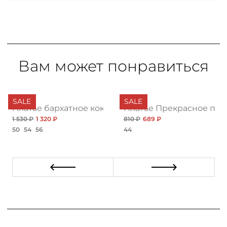
Вам может понравиться
SALE
SALE
кой
Платье бархатное коктейльное со вставкой из сет
Платье Прекрасное пре
1 530 ₽
1 320 ₽
810 ₽
689 ₽
50
54
56
44