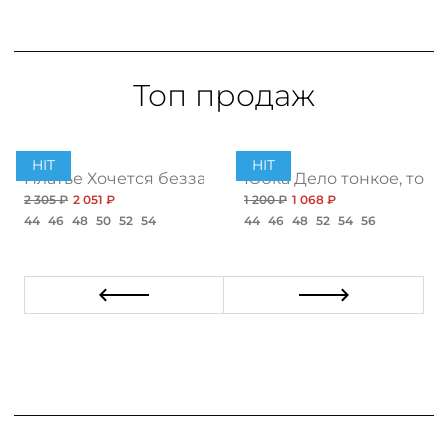
Топ продаж
HIT
HIT
ент
Платье Хочется беззаботности, топ
Юбка Дело тонкое, топ
2 305 ₽
2 051 ₽
1 200 ₽
1 068 ₽
44
46
48
50
52
54
44
46
48
52
54
56