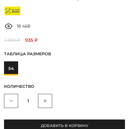
ДОСТАВКА
ОПЛАТА
18 468
ТАБЛИЦА РАЗМЕРОВ
1 100 ₽
935 ₽
ТАБЛИЦА РАЗМЕРОВ
МОСКВА
54
+7 (800) 511-35-10
КОЛИЧЕСТВО
MANAGER@DSTREND.RU
Уменьшить
Увеличить
ЗАКАЗАТЬ ЗВОНОК
ДОБАВИТЬ В КОРЗИНУ