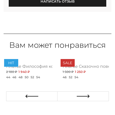
НАПИСАТЬ ОТЗЫВ
Вам может понравиться
PREMIUM
HIT
SALE
ушение, нью
Платье Философия комфорта, браво
Платье Сказочно повезл
2 180 ₽
1 940 ₽
1 500 ₽
1 250 ₽
44
46
48
50
52
54
46
52
54