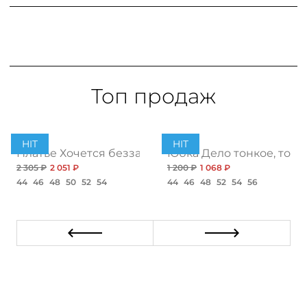
Топ продаж
HIT
HIT
ент
Платье Хочется беззаботности, топ
Юбка Дело тонкое, топ
2 305 ₽
2 051 ₽
1 200 ₽
1 068 ₽
44
46
48
50
52
54
44
46
48
52
54
56