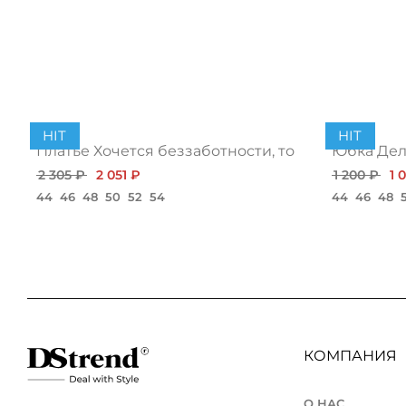
HIT
HIT
Платье Хочется беззаботности, топ
Юбка Дело
2 305 ₽
2 051 ₽
1 200 ₽
1 
44
46
48
50
52
54
44
46
48
КОМПАНИЯ
О НАС