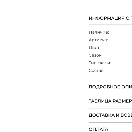
подчеркнута заши
красивый силуэт и
фигуре. Низ пл
ИНФОРМАЦИЯ О 
расклешенную юб
легкость и женстве
Наличие:
В комплекте с пла
Артикул:
дополнительно по
Цвет:
завершенности об
сочетается с о
Сезон:
босоножками, а 
Тип ткани:
создавая гармонич
Состав:
любого мероприяти
ПОДРОБНОЕ ОП
ТАБЛИЦА РАЗМЕ
ДОСТАВКА И ВОЗ
ОПЛАТА