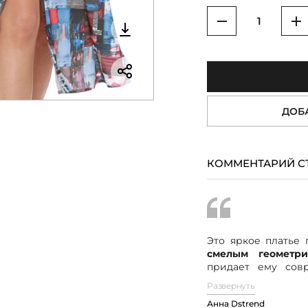
Уменьшить
У
ДОБ
КОММЕНТАРИЙ С
Это яркое платье
смелым геометр
придает ему сов
Платье выполн
Развернуть
короткими рука
Анна Dstrend
изящества и комфо