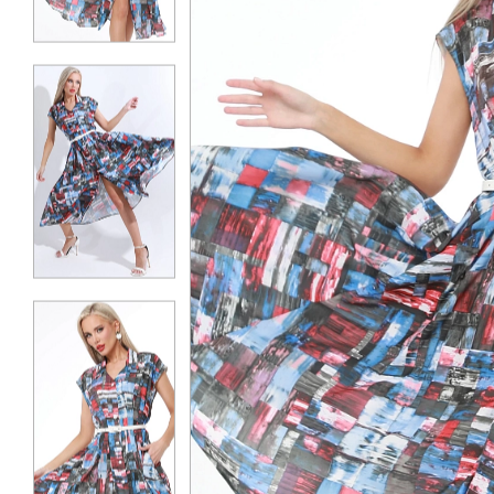
КОНТАКТЫ
ЖУРНАЛ
О НАС
СКИДКИ
ЧАСТО ЗАДАВАЕМЫЕ ВОПРОСЫ
ОПТОВЫМ ПОКУПАТЕЛЯМ
РОЗНИЧНЫМ ПОКУПАТЕЛЯМ
ДОСТАВКА