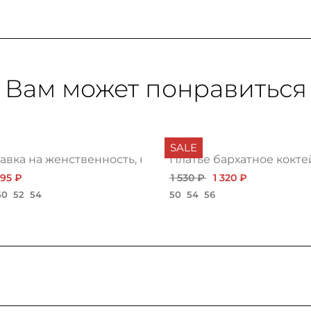
Вам может понравиться
SALE
авка на женственность, нью
Платье бархатное кокте
595 ₽
1 530 ₽
1 320 ₽
50
52
54
50
54
56