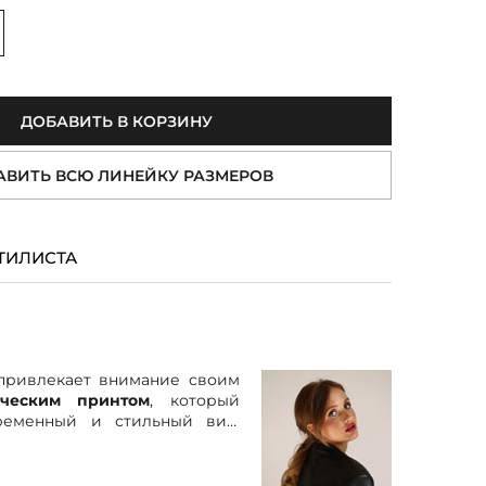
величить
ДОБАВИТЬ В КОРЗИНУ
АВИТЬ ВСЮ ЛИНЕЙКУ РАЗМЕРОВ
ТИЛИСТА
 привлекает внимание своим
ическим принтом
, который
ременный и стильный вид.
ено с цельнокроеными
вами, что добавляет ему
рта. Ярко выраженная талия