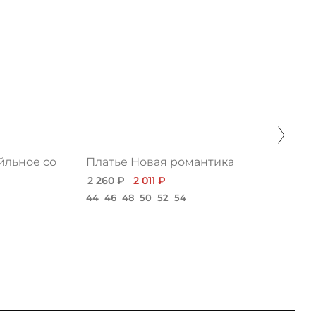
йльное со вставкой из сетки
Платье Новая романтика
2 260 ₽
2 011 ₽
44
46
48
50
52
54