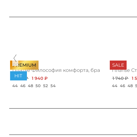
PREMIUM
SALE
ью
Платье Философия комфорта, браво
Платье Ст
HIT
2 180 ₽
1 940 ₽
1 740 ₽
1 
44
46
48
50
52
54
44
46
48