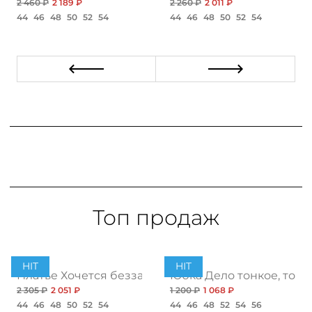
2 460 ₽
2 189 ₽
2 260 ₽
2 011 ₽
44
46
48
50
52
54
44
46
48
50
52
54
Топ продаж
HIT
HIT
ент
Платье Хочется беззаботности, топ
Юбка Дело тонкое, топ
2 305 ₽
2 051 ₽
1 200 ₽
1 068 ₽
44
46
48
50
52
54
44
46
48
52
54
56