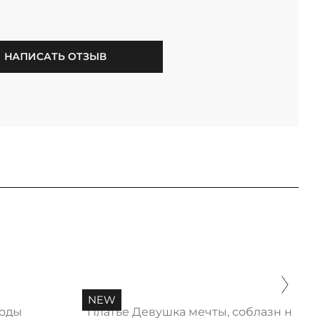
НАПИСАТЬ ОТЗЫВ
NEW
моды
Платье Девушка мечты, соблазн нью