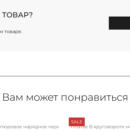
 ТОВАР?
м товаре.
Вам может понравиться
SALE
ипюровое нарядное черное
Платье В круговороте 