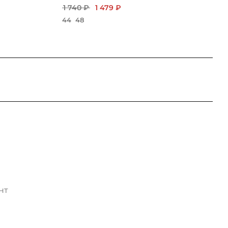
1 740 ₽
1 479 ₽
44
48
нт