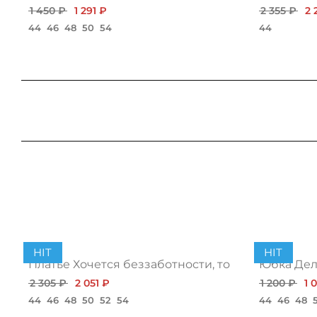
1 450 ₽
1 291 ₽
2 355 ₽
2 
44
46
48
50
54
44
HIT
HIT
Платье Хочется беззаботности, топ
Юбка Дело
2 305 ₽
2 051 ₽
1 200 ₽
1 
44
46
48
50
52
54
44
46
48