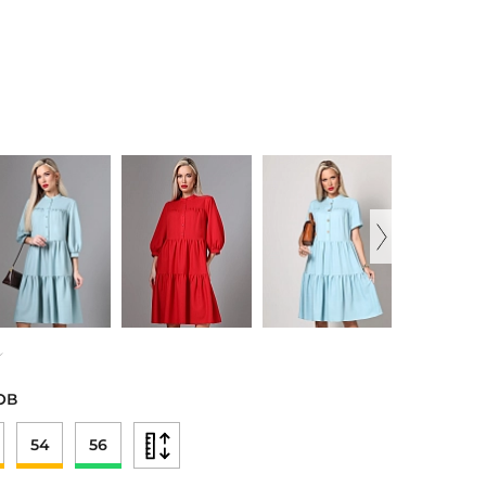
ОВ
54
56