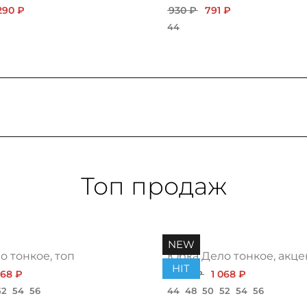
290 ₽
930 ₽
791 ₽
44
Топ продаж
NEW
 тонкое, топ
Юбка Дело тонкое, акце
HIT
068 ₽
1 200 ₽
1 068 ₽
52
54
56
44
48
50
52
54
56