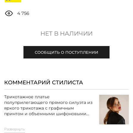
ДОСТАВКА
4 756
ОПЛАТА
НЕТ В НАЛИЧИИ
ТАБЛИЦА РАЗМЕРОВ
СООБЩИТЬ О ПОСТУПЛЕНИИ
МОСКВА
+7 (800) 511-35-10
КОММЕНТАРИЙ СТИЛИСТА
MANAGER@DSTREND.RU
Трикотажное платье
полуприлегающего прямого силуэта из
яркого трикотажа с графичным
ЗАКАЗАТЬ ЗВОНОК
принтом и объемными шифоновыми
рукавами на манжетах — это стильный
и выразительный элемент гардероба,
Развернуть
который легко становится