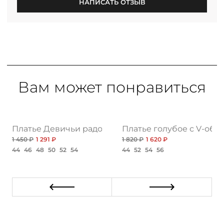
НАПИСАТЬ ОТЗЫВ
Вам может понравиться
ушение, нью
Платье Девичьи радости, экстра
Платье голубое с V-об
1 450 ₽
1 291 ₽
1 820 ₽
1 620 ₽
44
46
48
50
52
54
44
52
54
56