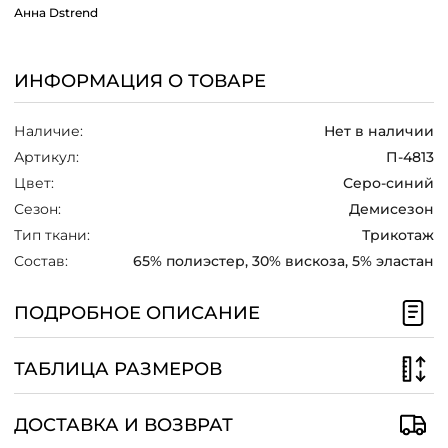
центральным акцентом образа. Яркий
Анна Dstrend
/
трикотаж добавляет динамики и
энергии, а шифоновые рукава вносят
нотку легкости и женственности.
ИНФОРМАЦИЯ О ТОВАРЕ
Это платье прекрасно сочетается с
нейтральной обувью, чтобы
Наличие:
Нет в наличии
сбалансировать яркий принт. Для
Артикул:
П-4813
нарядного образа подойдут туфли-
лодочки или босоножки на каблуке. В
Цвет:
Серо-синий
повседневной интерпретации платье
Сезон:
Демисезон
можно носить с кроссовками или
Тип ткани:
Трикотаж
лоферами, создавая стильный и
удобный лук.
Состав:
65% полиэстер, 30% вискоза, 5% эластан
ПОДРОБНОЕ ОПИСАНИЕ
ТАБЛИЦА РАЗМЕРОВ
ДОСТАВКА И ВОЗВРАТ