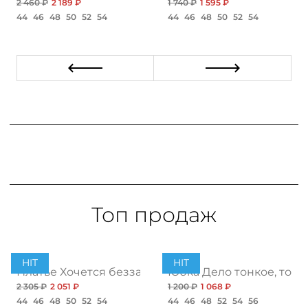
2 460 ₽
2 189 ₽
1 740 ₽
1 595 ₽
44
46
48
50
52
54
44
46
48
50
52
54
Топ продаж
HIT
HIT
ент
Платье Хочется беззаботности, топ
Юбка Дело тонкое, топ
2 305 ₽
2 051 ₽
1 200 ₽
1 068 ₽
44
46
48
50
52
54
44
46
48
52
54
56