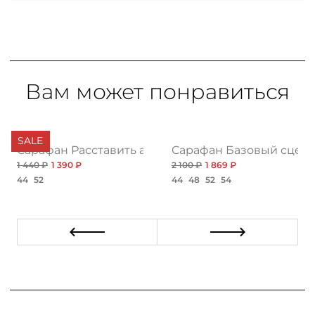
Вам может понравиться
SALE
ярности
Сарафан Расставить акценты, нью
Сарафан Базовый сцена
1 440 ₽
1 390 ₽
2 100 ₽
1 869 ₽
44
52
44
48
52
54