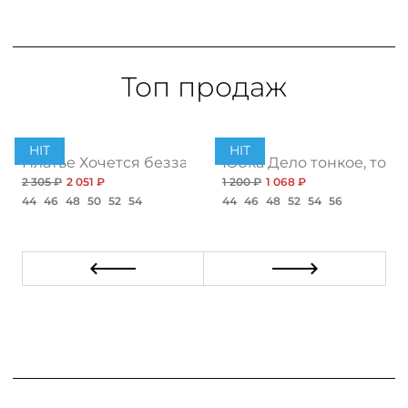
Топ продаж
HIT
HIT
ент
Платье Хочется беззаботности, топ
Юбка Дело тонкое, топ
2 305 ₽
2 051 ₽
1 200 ₽
1 068 ₽
44
46
48
50
52
54
44
46
48
52
54
56