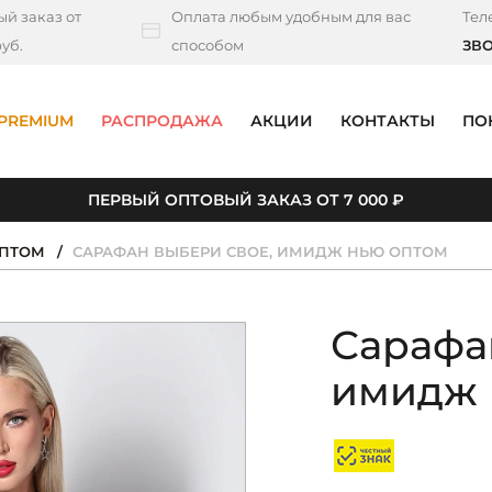
й заказ от
Оплата любым удобным для вас
Тел
уб.
способом
ЗВ
PREMIUM
РАСПРОДАЖА
АКЦИИ
КОНТАКТЫ
ПО
ПЕРВЫЙ ОПТОВЫЙ ЗАКАЗ ОТ 7 000 ₽
ОПТОМ
САРАФАН ВЫБЕРИ СВОЕ, ИМИДЖ НЬЮ ОПТОМ
Сарафа
имидж