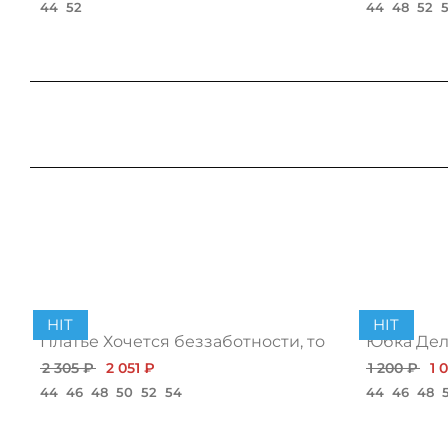
44
52
44
48
52
HIT
HIT
Платье Хочется беззаботности, топ
Юбка Дело
2 305 ₽
2 051 ₽
1 200 ₽
1 
44
46
48
50
52
54
44
46
48