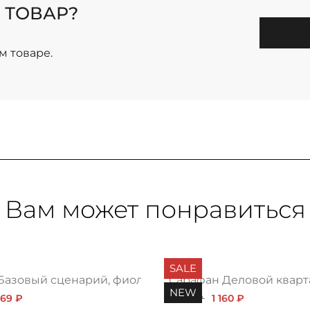
 ТОВАР?
м товаре.
Вам может понравиться
SALE
Базовый сценарий, фиолет
Сарафан Деловой кварта
NEW
869 ₽
1 525 ₽
1 160 ₽