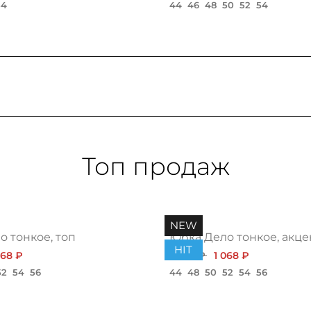
54
44
46
48
50
52
54
Топ продаж
NEW
 тонкое, топ
Юбка Дело тонкое, акце
HIT
068 ₽
1 200 ₽
1 068 ₽
52
54
56
44
48
50
52
54
56