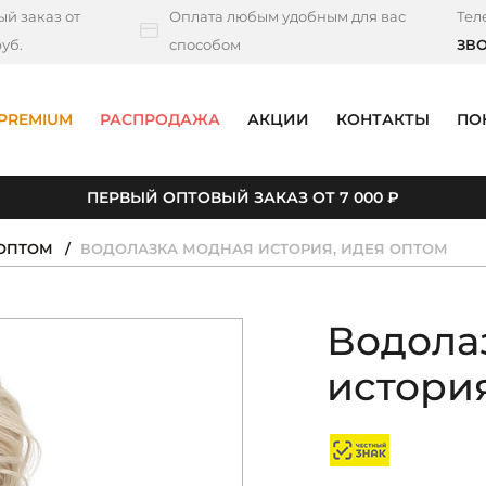
й заказ от
Оплата любым удобным для вас
Тел
уб.
способом
ЗВ
PREMIUM
РАСПРОДАЖА
АКЦИИ
КОНТАКТЫ
ПО
ПЕРВЫЙ ОПТОВЫЙ ЗАКАЗ ОТ 7 000 ₽
ОПТОМ
ВОДОЛАЗКА МОДНАЯ ИСТОРИЯ, ИДЕЯ ОПТОМ
Водола
история