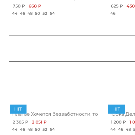
750 ₽
668 ₽
625 ₽
450
44
46
48
50
52
54
46
HIT
HIT
Платье Хочется беззаботности, топ
Юбка Дело
2 305 ₽
2 051 ₽
1 200 ₽
1 
44
46
48
50
52
54
44
46
48