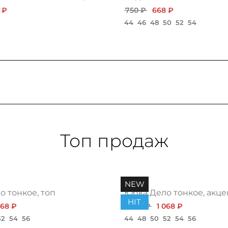
 ₽
750 ₽
668 ₽
44
46
48
50
52
54
Топ продаж
NEW
 тонкое, топ
Юбка Дело тонкое, акце
HIT
068 ₽
1 200 ₽
1 068 ₽
52
54
56
44
48
50
52
54
56