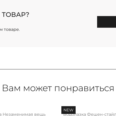
 ТОВАР?
м товаре.
Вам может понравиться
NEW
а Незаменимая вещь
Водолазка Фешен-стайл