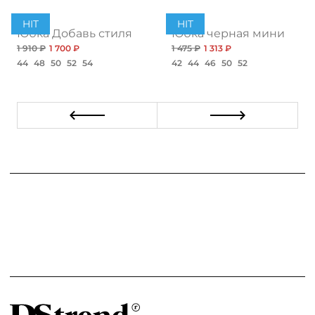
HIT
HIT
иняя с разрезом
Юбка Добавь стиля
Юбка черная мини
1 910 ₽
1 700 ₽
1 475 ₽
1 313 ₽
44
48
50
52
54
42
44
46
50
52