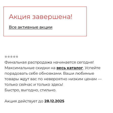
ДОСТАВКА
Акция завершена!
ОПЛАТА
Все активные акции
ТАБЛИЦА РАЗМЕРОВ
МОСКВА
⭐️⭐️⭐️⭐️⭐️
Финальная распродажа начинается сегодня!
Максимальные скидки на
+7 (800) 511-35-10
весь каталог
. Успейте
порадовать себя обновками. Ваши любимые
товары ждут вас по невероятно низким ценам —
MANAGER@DSTREND.RU
только сейчас и только здесь!
Быстро, выгодно, стильно.
ЗАКАЗАТЬ ЗВОНОК
Акция действует до
28.12.2025