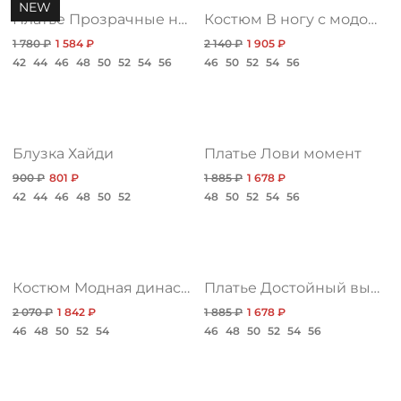
NEW
Платье Прозрачные намерения, акцент
Костюм В ногу с модой, топ
/
1 780 ₽
1 584 ₽
2 140 ₽
1 905 ₽
42
44
46
48
50
52
54
56
46
50
52
54
56
Блузка Хайди
Платье Лови момент
900 ₽
801 ₽
1 885 ₽
1 678 ₽
42
44
46
48
50
52
48
50
52
54
56
Костюм Модная династия, нью
Платье Достойный выбор, дива
2 070 ₽
1 842 ₽
1 885 ₽
1 678 ₽
46
48
50
52
54
46
48
50
52
54
56