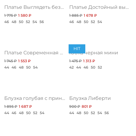
Платье Выглядеть безупречно, нежная
Платье Достойный выбор, электрик
1 775 ₽
1 580 ₽
1 885 ₽
1 678 ₽
46
48
50
52
54
56
46
48
50
52
54
HIT
Платье Современная женственность, нью
Юбка черная мини
1 745 ₽
1 553 ₽
1 475 ₽
1 313 ₽
44
46
48
50
54
42
44
46
50
52
Блузка голубая с принтом
Блузка Либерти
1 895 ₽
1 687 ₽
900 ₽
801 ₽
44
46
48
50
52
54
44
48
50
52
54
56