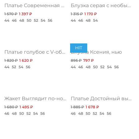
Платье Современная женственность, блэк
Блузка серая с необычным воротником
КОНТАКТЫ
1 570 ₽
1 397 ₽
1 315 ₽
1 170 ₽
44
46
48
50
52
54
56
44
46
48
54
ЖУРНАЛ
О НАС
HIT
Платье голубое с V-образным вырезом
Блузка Ксения, нью
1 820 ₽
1 620 ₽
895 ₽
797 ₽
СКИДКИ
44
52
54
56
44
46
48
50
52
54
56
ЧАСТО ЗАДАВАЕМЫЕ ВОПРОСЫ
Жакет Выглядит по-новому, нью
Платье Достойный выбор, хит
ОПТОВЫМ ПОКУПАТЕЛЯМ
1 680 ₽
1 495 ₽
1 885 ₽
1 678 ₽
46
48
50
52
54
56
46
48
50
52
54
56
РОЗНИЧНЫМ ПОКУПАТЕЛЯМ