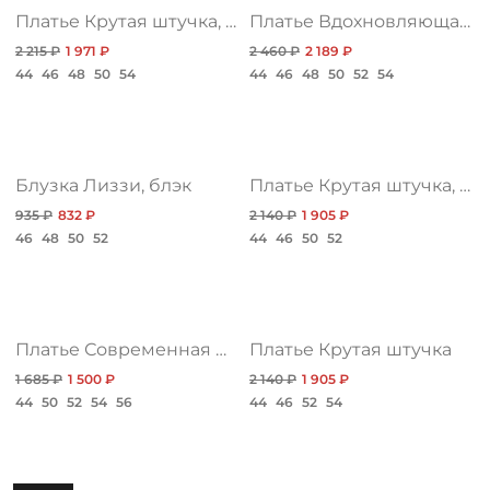
ДОСТАВКА
Платье Крутая штучка, браво
Платье Вдохновляющая история, принт
2 215 ₽
1 971 ₽
2 460 ₽
2 189 ₽
ОПЛАТА
44
46
48
50
54
44
46
48
50
52
54
ТАБЛИЦА РАЗМЕРОВ
Блузка Лиззи, блэк
Платье Крутая штучка, хит
935 ₽
832 ₽
2 140 ₽
1 905 ₽
МОСКВА
46
48
50
52
44
46
50
52
+7 (800) 511-35-10
Платье Современная женственность, грин
Платье Крутая штучка
MANAGER@DSTREND.RU
1 685 ₽
1 500 ₽
2 140 ₽
1 905 ₽
44
50
52
54
56
44
46
52
54
ЗАКАЗАТЬ ЗВОНОК