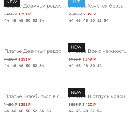
NEW
ДОСТАВКА
HIT
Платье Девичьи радости, яркая
Платье Хочется беззаботности, топ
1 450 ₽
1 291 ₽
2 305 ₽
2 051 ₽
ОПЛАТА
44
46
48
50
52
54
44
46
48
50
52
54
ТАБЛИЦА РАЗМЕРОВ
NEW
Платье Девичьи радости, позитив
Платье Все о нежности, дивная нью
1 450 ₽
1 291 ₽
1 740 ₽
1 549 ₽
МОСКВА
44
46
48
50
52
54
44
46
48
50
52
+7 (800) 511-35-10
NEW
Платье Влюбиться в себя, магия нью
Платье В отпуск красивой, найт нью
MANAGER@DSTREND.RU
1 450 ₽
1 291 ₽
1 595 ₽
1 420 ₽
44
46
48
50
52
54
56
44
46
48
52
54
ЗАКАЗАТЬ ЗВОНОК