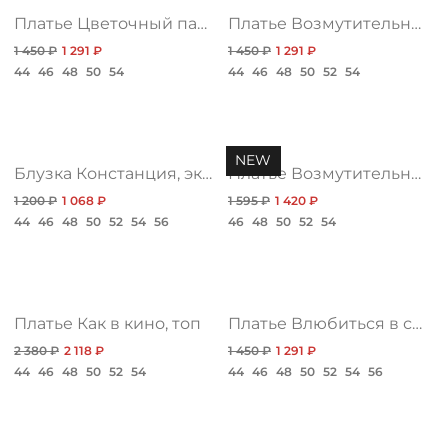
Платье Цветочный парфюм, романтика нью
Платье Возмутительно красиво, яркая нью
1 450 ₽
1 291 ₽
1 450 ₽
1 291 ₽
44
46
48
50
54
44
46
48
50
52
54
NEW
Блузка Констанция, экстра
Платье Возмутительно красиво, шарм нью
1 200 ₽
1 068 ₽
1 595 ₽
1 420 ₽
44
46
48
50
52
54
56
46
48
50
52
54
Платье Как в кино, топ
Платье Влюбиться в себя, жанр
2 380 ₽
2 118 ₽
1 450 ₽
1 291 ₽
44
46
48
50
52
54
44
46
48
50
52
54
56