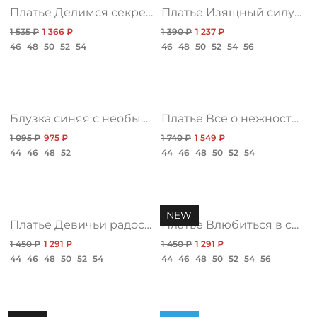
Платье Делимся секретами
Платье Изящный силуэт, фурор
КОНТАКТЫ
1 535 ₽
1 366 ₽
1 390 ₽
1 237 ₽
46
48
50
52
54
46
48
50
52
54
56
ЖУРНАЛ
О НАС
Блузка синяя с необычным воротником
Платье Все о нежности, топ нью
1 095 ₽
975 ₽
1 740 ₽
1 549 ₽
СКИДКИ
44
46
48
52
44
46
48
50
52
54
ЧАСТО ЗАДАВАЕМЫЕ ВОПРОСЫ
NEW
Платье Девичьи радости, экстра
Платье Влюбиться в себя, романтика нью
ОПТОВЫМ ПОКУПАТЕЛЯМ
1 450 ₽
1 291 ₽
1 450 ₽
1 291 ₽
44
46
48
50
52
54
44
46
48
50
52
54
56
РОЗНИЧНЫМ ПОКУПАТЕЛЯМ