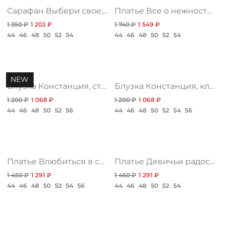
Сарафан Выбери свое, лайт хит
Платье Все о нежности, шарм нью
/
1 350 ₽
1 202 ₽
1 740 ₽
1 549 ₽
44
46
48
50
52
54
44
46
48
50
52
54
NEW
Блузка Констанция, статус нью
Блузка Констанция, класс
1 200 ₽
1 068 ₽
1 200 ₽
1 068 ₽
44
46
48
50
52
56
44
46
48
50
52
54
56
Платье Влюбиться в себя, нью хит
Платье Девичьи радости, хит
1 450 ₽
1 291 ₽
1 450 ₽
1 291 ₽
44
46
48
50
52
54
56
44
46
48
50
52
54