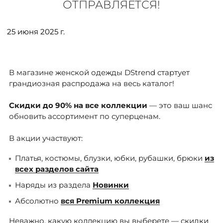
ОТПРАВЛЯЕТСЯ!
ДОСТАВКА
25 июня 2025 г.
ОПЛАТА
ТАБЛИЦА РАЗМЕРОВ
В магазине женской одежды DStrend стартует
грандиозная распродажа на весь каталог!
Скидки до 90% на все коллекции
МОСКВА
— это ваш шанс
обновить ассортимент по суперценам.
+7 (800) 511-35-10
В акции участвуют:
Платья, костюмы, блузки, юбки, рубашки, брюки
из
MANAGER@DSTREND.RU
всех разделов сайта
Наряды из раздела
Новинки
ЗАКАЗАТЬ ЗВОНОК
Абсолютно
вся Premium коллекция
Неважно, какую коллекцию
вы выберете — скидки