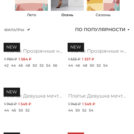
КОНТАКТЫ
а
Лето
Осень
Cезоны
ЖУРНАЛ
ПО ПОПУЛЯРНОСТИ
ФИЛЬТРЫ
О НАС
NEW
NEW
Платье Прозрачные намерения, акцент
Платье Прозрачные намерения, дизайн топ
1 780 ₽
1 584 ₽
1 525 ₽
1 357 ₽
СКИДКИ
42
44
46
48
50
52
54
56
44
46
48
50
52
54
ЧАСТО ЗАДАВАЕМЫЕ ВОПРОСЫ
NEW
Платье Девушка мечты, чарующая нью
Платье Девушка мечты, грация нью
ОПТОВЫМ ПОКУПАТЕЛЯМ
1 740 ₽
1 549 ₽
1 740 ₽
1 549 ₽
44
46
50
52
44
50
52
54
РОЗНИЧНЫМ ПОКУПАТЕЛЯМ