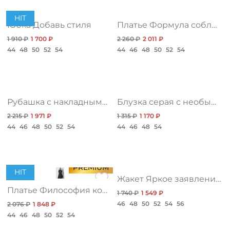
HIT
Юбка Добавь стиля
Платье Формула соблазна, нью
1 910 ₽
1 700 ₽
2 260 ₽
2 011 ₽
44
48
50
52
54
44
46
48
50
52
54
Рубашка с накладными карманами из вельвета
Блузка серая с необычным воротником
2 215 ₽
1 971 ₽
1 315 ₽
1 170 ₽
44
46
48
50
52
54
44
46
48
54
PREMIUM
HIT
Жакет Яркое заявление, браво
Платье Философия комфорта, графит
1 740 ₽
1 549 ₽
46
48
50
52
54
56
2 076 ₽
1 848 ₽
44
46
48
50
52
54