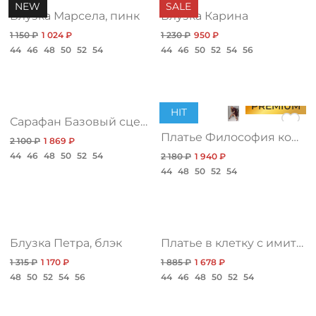
ДОСТАВКА
NEW
SALE
Блузка Марсела, пинк
Блузка Карина
1 150 ₽
1 024 ₽
1 230 ₽
950 ₽
ОПЛАТА
44
46
48
50
52
54
44
46
50
52
54
56
ТАБЛИЦА РАЗМЕРОВ
PREMIUM
HIT
Сарафан Базовый сценарий, бордо
Платье Философия комфорта, нью
2 100 ₽
1 869 ₽
МОСКВА
44
46
48
50
52
54
2 180 ₽
1 940 ₽
44
48
50
52
54
+7 (800) 511-35-10
MANAGER@DSTREND.RU
Блузка Петра, блэк
Платье в клетку с имитацией запаха
1 315 ₽
1 170 ₽
1 885 ₽
1 678 ₽
ЗАКАЗАТЬ ЗВОНОК
48
50
52
54
56
44
46
48
50
52
54