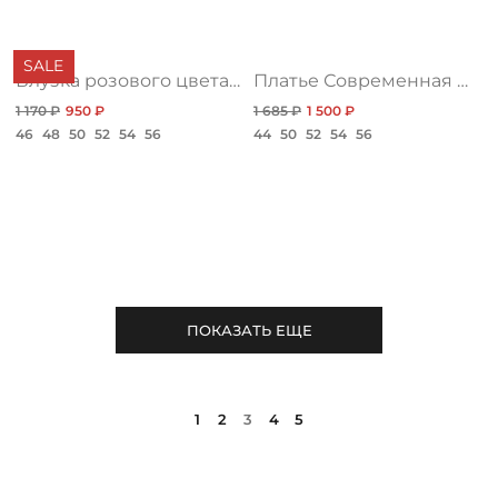
SALE
Блузка розового цвета с жабо
Платье Современная женственность, грин
1 170 ₽
950 ₽
1 685 ₽
1 500 ₽
46
48
50
52
54
56
44
50
52
54
56
ПОКАЗАТЬ ЕЩЕ
1
2
3
4
5