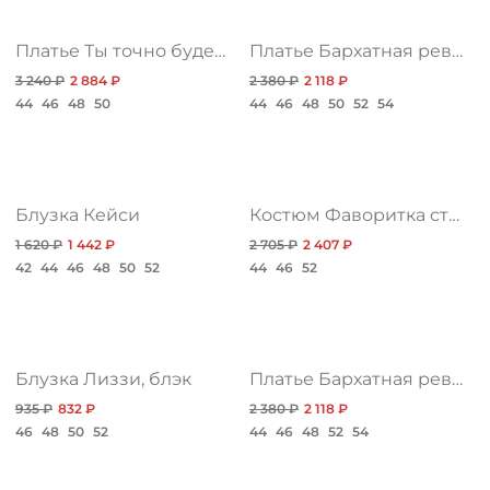
/
Платье Ты точно будешь моим
Платье Бархатная революция, нью
3 240 ₽
2 884 ₽
2 380 ₽
2 118 ₽
44
46
48
50
44
46
48
50
52
54
Блузка Кейси
Костюм Фаворитка стиля, имидж
1 620 ₽
1 442 ₽
2 705 ₽
2 407 ₽
42
44
46
48
50
52
44
46
52
Блузка Лиззи, блэк
Платье Бархатная революция
935 ₽
832 ₽
2 380 ₽
2 118 ₽
46
48
50
52
44
46
48
52
54