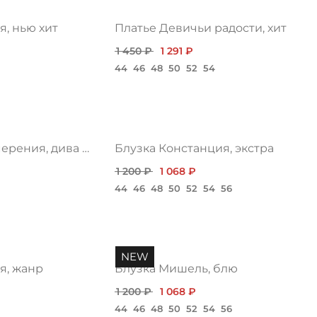
я, нью хит
Платье Девичьи радости, хит
1 450 ₽
1 291 ₽
44
46
48
50
52
54
Платье Прозрачные намерения, дива топ
Блузка Констанция, экстра
1 200 ₽
1 068 ₽
44
46
48
50
52
54
56
NEW
я, жанр
Блузка Мишель, блю
1 200 ₽
1 068 ₽
44
46
48
50
52
54
56