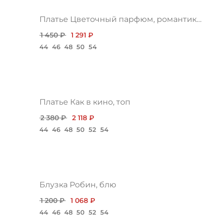
Платье Цветочный парфюм, романтика нью
1 450 ₽
1 291 ₽
44
46
48
50
54
Платье Как в кино, топ
2 380 ₽
2 118 ₽
44
46
48
50
52
54
Блузка Робин, блю
1 200 ₽
1 068 ₽
44
46
48
50
52
54