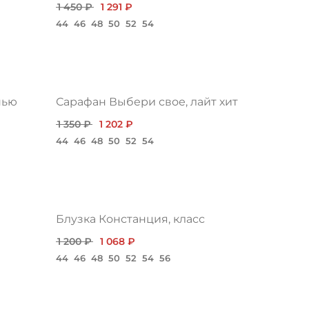
1 450 ₽
1 291 ₽
44
46
48
50
52
54
нью
Сарафан Выбери свое, лайт хит
1 350 ₽
1 202 ₽
44
46
48
50
52
54
Блузка Констанция, класс
1 200 ₽
1 068 ₽
44
46
48
50
52
54
56