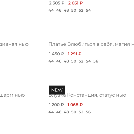
2 305 ₽
2 051 ₽
44
46
48
50
52
54
 дивная нью
Платье Влюбиться в себя, магия 
1 450 ₽
1 291 ₽
44
46
48
50
52
54
56
NEW
 шарм нью
Блузка Констанция, статус нью
1 200 ₽
1 068 ₽
44
46
48
50
52
56