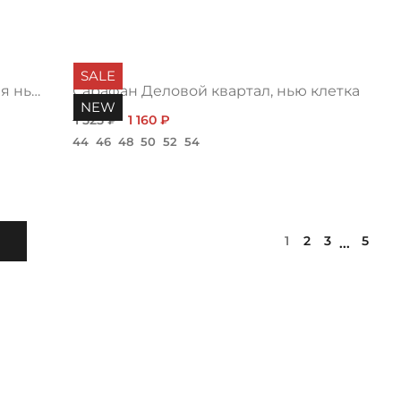
SALE
Платье Все о нежности, загадочная нью
Сарафан Деловой квартал, нью клетка
NEW
1 525 ₽
1 160 ₽
44
46
48
50
52
54
1
2
3
5
...