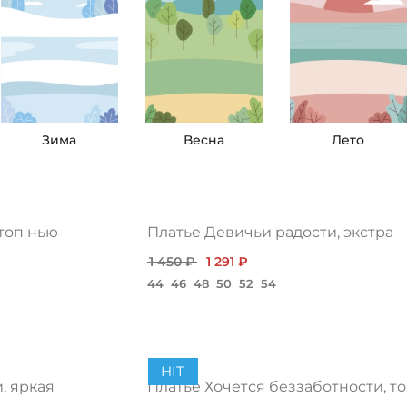
Зима
Весна
Лето
 топ нью
Платье Девичьи радости, экстра
1 450 ₽
1 291 ₽
44
46
48
50
52
54
HIT
, яркая
Платье Хочется беззаботности, т