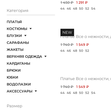
ОПЛАТА
1 450 ₽
1 291 ₽
44
46
48
50
52
54
Категория
ТАБЛИЦА РАЗМЕРОВ
ПЛАТЬЯ
КОСТЮМЫ
NEW
БЛУЗКИ
Платье Все о нежности,
МОСКВА
САРАФАНЫ
1 740 ₽
1 549 ₽
ЖАКЕТЫ
44
46
48
50
52
ВЕРХНЯЯ ОДЕЖДА
+7 (800) 511-35-10
КАРДИГАНЫ
БРЮКИ
MANAGER@DSTREND.RU
ЮБКИ
Платье Все о нежности,
ВОДОЛАЗКИ
ЗАКАЗАТЬ ЗВОНОК
1 740 ₽
1 549 ₽
АКСЕССУАРЫ
44
46
48
50
52
54
Размер