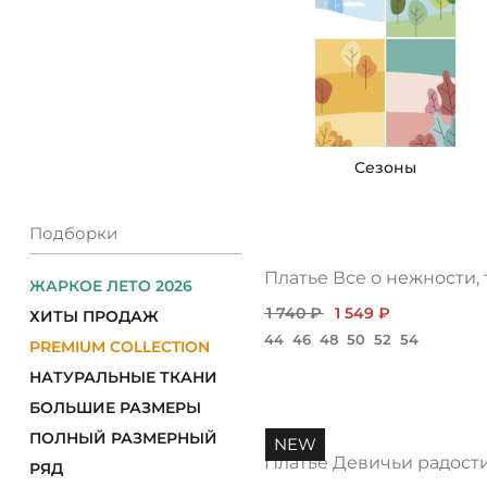
КОНТАКТЫ
ЖУРНАЛ
О НАС
Cезоны
СКИДКИ
Подборки
ЧАСТО ЗАДАВАЕМЫЕ ВОПРОСЫ
Платье Все о нежности,
ЖАРКОЕ ЛЕТО 2026
1 740 ₽
1 549 ₽
ОПТОВЫМ ПОКУПАТЕЛЯМ
ХИТЫ ПРОДАЖ
44
46
48
50
52
54
PREMIUM COLLECTION
РОЗНИЧНЫМ ПОКУПАТЕЛЯМ
НАТУРАЛЬНЫЕ ТКАНИ
БОЛЬШИЕ РАЗМЕРЫ
ДОСТАВКА
ПОЛНЫЙ РАЗМЕРНЫЙ
NEW
Платье Девичьи радости
РЯД