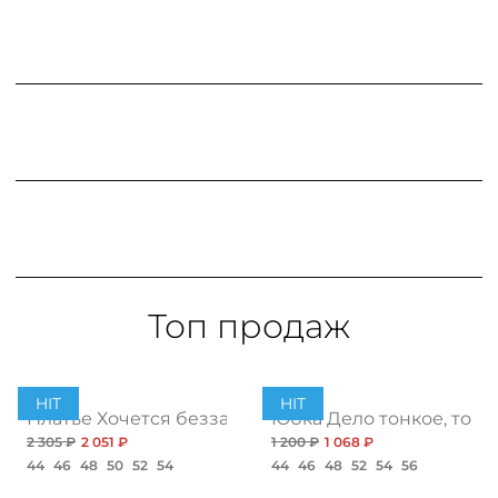
Топ продаж
HIT
HIT
ент
Платье Хочется беззаботности, топ
Юбка Дело тонкое, топ
2 305 ₽
2 051 ₽
1 200 ₽
1 068 ₽
44
46
48
50
52
54
44
46
48
52
54
56