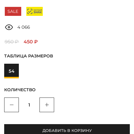
ДОСТАВКА
SALE
ОПЛАТА
4 066
ТАБЛИЦА РАЗМЕРОВ
950 ₽
450 ₽
ТАБЛИЦА РАЗМЕРОВ
МОСКВА
54
+7 (800) 511-35-10
КОЛИЧЕСТВО
MANAGER@DSTREND.RU
Уменьшить
Увеличить
ЗАКАЗАТЬ ЗВОНОК
ДОБАВИТЬ В КОРЗИНУ