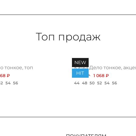
Топ продаж
NEW
 тонкое, топ
Юбка Дело тонкое, акце
HIT
068 ₽
1 200 ₽
1 068 ₽
52
54
56
44
48
50
52
54
56