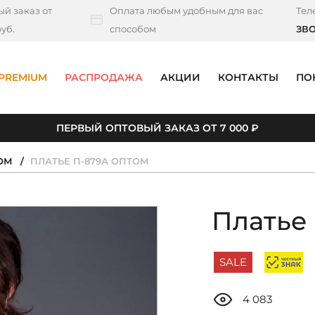
й заказ от
Оплата любым удобным для вас
Тел
уб.
способом
ЗВ
PREMIUM
РАСПРОДАЖА
АКЦИИ
КОНТАКТЫ
ПО
ПЕРВЫЙ ОПТОВЫЙ ЗАКАЗ ОТ 7 000 ₽
ТОМ
ПЛАТЬЕ П-879А ОПТОМ
Платье
SALE
4 083