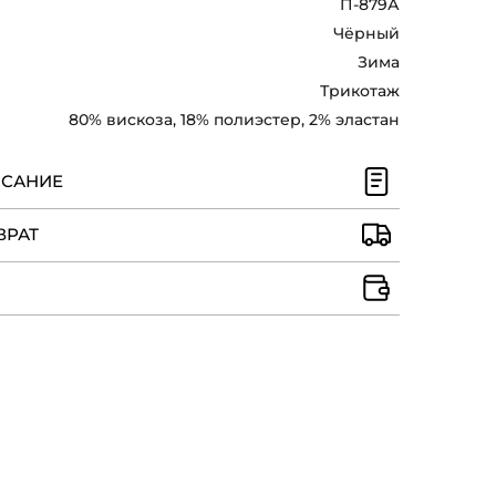
П-879А
Чёрный
Зима
Трикотаж
80% вискоза, 18% полиэстер, 2% эластан
ИСАНИЕ
ВРАТ