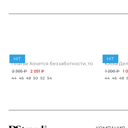
HIT
HIT
Платье Хочется беззаботности, топ
Юбка Дело
2 305 ₽
2 051 ₽
1 200 ₽
1 
44
46
48
50
52
54
44
46
48