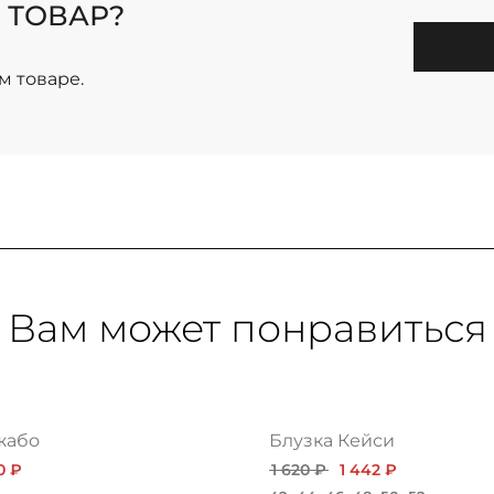
 ТОВАР?
м товаре.
Вам может понравиться
жабо
Блузка Кейси
0 ₽
1 620 ₽
1 442 ₽