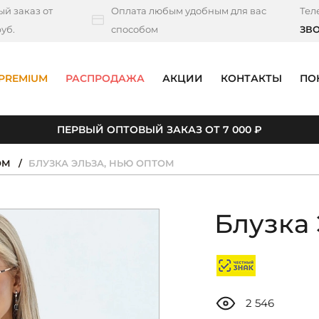
й заказ от
Оплата любым удобным для вас
Тел
уб.
способом
ЗВ
PREMIUM
РАСПРОДАЖА
АКЦИИ
КОНТАКТЫ
ПО
ПЕРВЫЙ ОПТОВЫЙ ЗАКАЗ ОТ 7 000 ₽
ОМ
БЛУЗКА ЭЛЬЗА, НЬЮ ОПТОМ
Блузка 
2 546