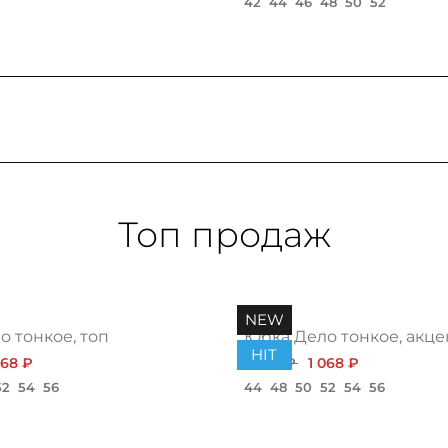
42
44
46
48
50
52
Топ продаж
NEW
 тонкое, топ
Юбка Дело тонкое, акце
HIT
068 ₽
1 200 ₽
1 068 ₽
52
54
56
44
48
50
52
54
56