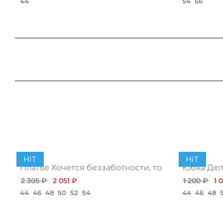
44
54
56
HIT
HIT
Платье Хочется беззаботности, топ
Юбка Дело
2 305 ₽
2 051 ₽
1 200 ₽
1 
44
46
48
50
52
54
44
46
48