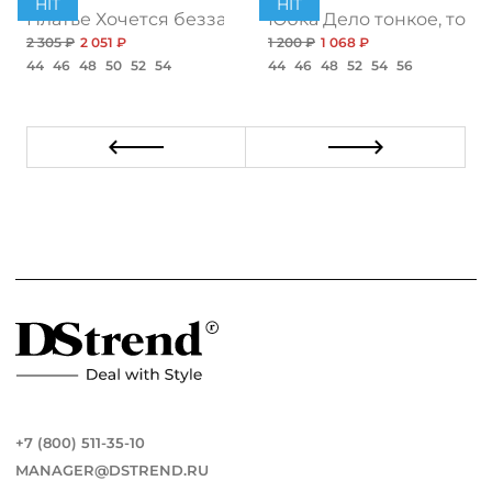
HIT
HIT
ент
Платье Хочется беззаботности, топ
Юбка Дело тонкое, топ
2 305 ₽
2 051 ₽
1 200 ₽
1 068 ₽
44
46
48
50
52
54
44
46
48
52
54
56
+7 (800) 511-35-10
MANAGER@DSTREND.RU