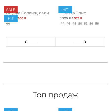
SALE
HIT
атус нью
Блузка Соланж, леди
Блузка Элис
HIT
1 032 ₽
300 ₽
1 770 ₽
1 575 ₽
44
44
46
48
50
52
54
56
Топ продаж