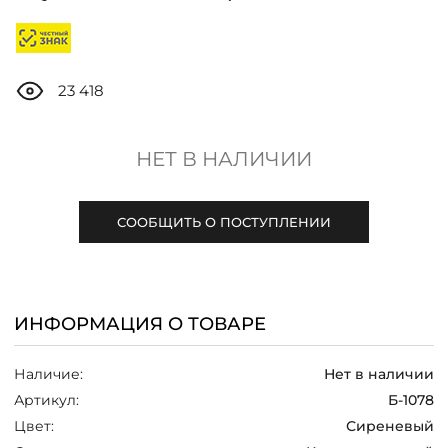
ДОСТАВКА
ОПЛАТА
23 418
ТАБЛИЦА РАЗМЕРОВ
НЕТ В НАЛИЧИИ
МОСКВА
СООБЩИТЬ О ПОСТУПЛЕНИИ
+7 (800) 511-35-10
ИНФОРМАЦИЯ О ТОВАРЕ
MANAGER@DSTREND.RU
Наличие:
Нет в наличии
ЗАКАЗАТЬ ЗВОНОК
Артикул:
Б-1078
Цвет:
Сиреневый