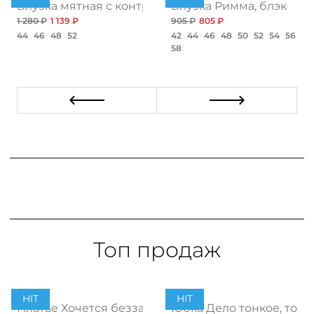
атус нью
Блузка мятная с контрастной отделкой
Блузка Римма, блэк
1 280 ₽
1 139 ₽
905 ₽
805 ₽
44
46
48
52
42
44
46
48
50
52
54
56
58
Топ продаж
HIT
HIT
ент
Платье Хочется беззаботности, топ
Юбка Дело тонкое, топ