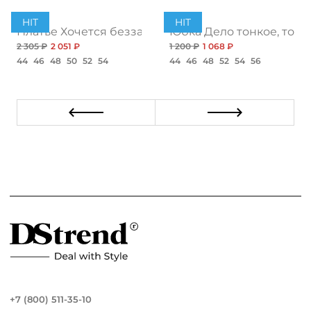
HIT
HIT
ент
Платье Хочется беззаботности, топ
Юбка Дело тонкое, топ
2 305 ₽
2 051 ₽
1 200 ₽
1 068 ₽
44
46
48
50
52
54
44
46
48
52
54
56
+7 (800) 511-35-10