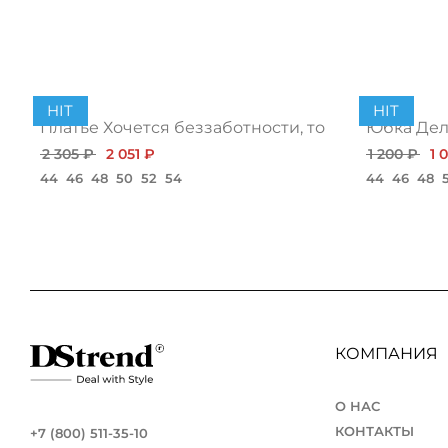
HIT
HIT
Платье Хочется беззаботности, топ
Юбка Дело
2 305 ₽
2 051 ₽
1 200 ₽
1 
44
46
48
50
52
54
44
46
48
КОМПАНИЯ
О НАС
КОНТАКТЫ
+7 (800) 511-35-10