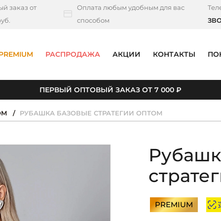
й заказ от
Оплата любым удобным для вас
Тел
уб.
способом
ЗВ
PREMIUM
РАСПРОДАЖА
АКЦИИ
КОНТАКТЫ
ПО
ПЕРВЫЙ ОПТОВЫЙ ЗАКАЗ ОТ 7 000 ₽
ОМ
РУБАШКА БАЗОВЫЕ СТРАТЕГИИ ОПТОМ
Рубашк
страте
PREMIUM