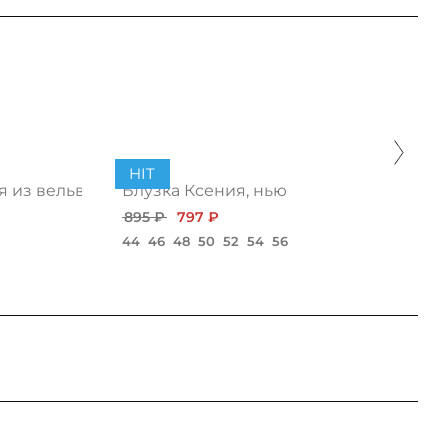
HIT
я из вельвета
Блузка Ксения, нью
895 ₽
797 ₽
44
46
48
50
52
54
56