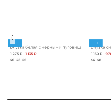
HIT
HIT
Блузка белая с черными пуговицами
Блузка с
1 275 ₽
1 135 ₽
1 150 ₽
97
46
48
56
46
48