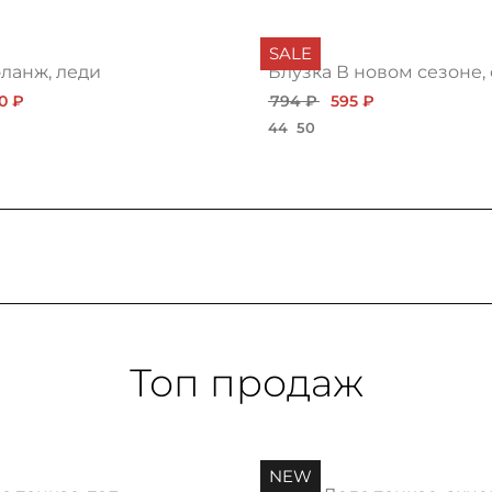
SALE
оланж, леди
Блузка В новом сезоне,
0 ₽
794 ₽
595 ₽
44
50
Топ продаж
NEW