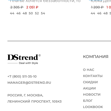
Платье Хочется беззаботности, топ
Юбка Дело
2 305 ₽
2 051 ₽
1 200 ₽
1 
44
46
48
50
52
54
44
46
48
КОМПАНИЯ
О НАС
КОНТАКТЫ
+7 (800) 511-35-10
СКИДКИ
MANAGER@DSTREND.RU
АКЦИИ
НОВОСТИ
РОССИЯ, Г. МОСКВА,
БЛОГ
ЛЕНИНСКИЙ ПРОСПЕКТ, 105К3
LOOKBOOK