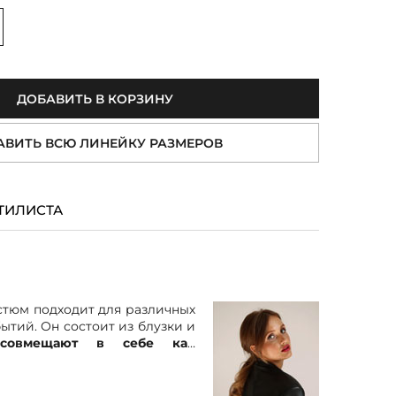
величить
ДОБАВИТЬ В КОРЗИНУ
АВИТЬ ВСЮ ЛИНЕЙКУ РАЗМЕРОВ
ТИЛИСТА
тюм подходит для различных
ытий. Он состоит из блузки и
е
совмещают в себе как
ак и современные элементы
ный воротник и фигурный
ны блузки придают ей