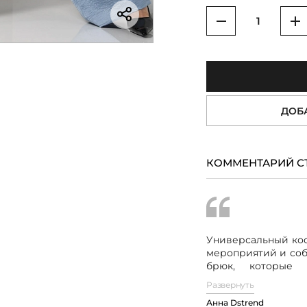
Уменьшить
У
ДОБ
КОММЕНТАРИЙ С
Универсальный кос
мероприятий и соб
брюк, которы
классические, т
Развернуть
дизайна.
Рубашеч
Анна Dstrend
вырез горлови