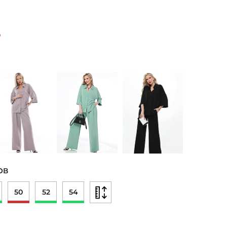
₽
ОВ
50
52
54