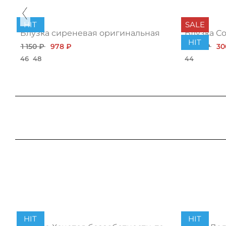
HIT
SALE
Блузка сиреневая оригинальная
Блузка С
HIT
1 150 ₽
978 ₽
1 032 ₽
30
46
48
44
HIT
HIT