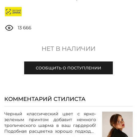
ДОСТАВКА
ОПЛАТА
13 666
ТАБЛИЦА РАЗМЕРОВ
НЕТ В НАЛИЧИИ
МОСКВА
СООБЩИТЬ О ПОСТУПЛЕНИИ
+7 (800) 511-35-10
КОММЕНТАРИЙ СТИЛИСТА
MANAGER@DSTREND.RU
Черный классический цвет с ярко-
ЗАКАЗАТЬ ЗВОНОК
зеленым принтом добавит немного
тропического шарма в ваш гардероб!
Подобная расцветка хорошо подходит
для летнего периода. Легкий жакет с