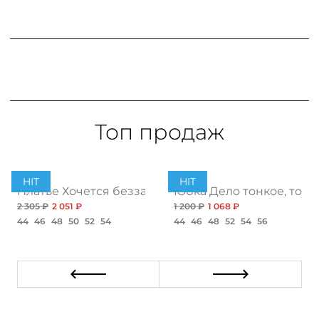
Топ продаж
HIT
HIT
ент
Платье Хочется беззаботности, топ
Юбка Дело тонкое, топ
2 305 ₽
2 051 ₽
1 200 ₽
1 068 ₽
44
46
48
50
52
54
44
46
48
52
54
56