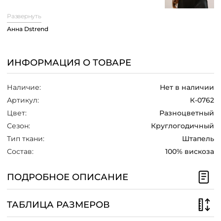
поясом позволит подчеркнуть талию и
/
Развернуть
создать женственный силуэт, а
свободные прямые брюки добавят
Анна Dstrend
комфорта и стиля. Вискоза -
натуральное волокно, поэтому ткань
приятна к телу и комфортна в жаркий
ИНФОРМАЦИЯ О ТОВАРЕ
сезон. Этот костюм позволит вам
выглядеть модно и ярко, а также
подчеркнет вашу индивидуальность.
Наличие:
Нет в наличии
Артикул:
К-0762
Цвет:
Разноцветный
Сезон:
Круглогодичный
Тип ткани:
Штапель
Состав:
100% вискоза
ПОДРОБНОЕ ОПИСАНИЕ
ТАБЛИЦА РАЗМЕРОВ