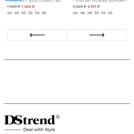
бя, экстра нью
Платье Пространство чудес, пинк
Платье Новая романтик
1 600 ₽
1 424 ₽
2 260 ₽
2 011 ₽
44
46
50
52
54
56
44
46
48
50
52
54