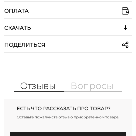
зависимости от ситуации:
минималистичные украшения и
ОПЛАТА
небольшая сумка для офиса или
массивные цепи и сумка-кроссбоди
СКАЧАТЬ
для повседневного выхода. Это платье
идеально адаптируется под любые
обстоятельства, сохраняя баланс между
ПОДЕЛИТЬСЯ
комфортом и стилем.
Отзывы
Вопросы
ЕСТЬ ЧТО РАССКАЗАТЬ ПРО ТОВАР?
Оставьте пожалуйста отзыв о приобретенном товаре.