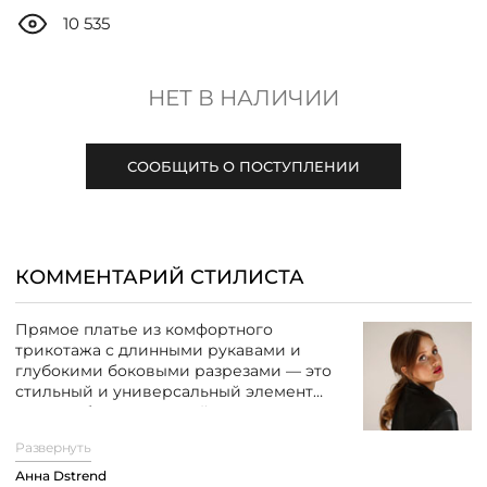
ДОСТАВКА
10 535
ОПЛАТА
НЕТ В НАЛИЧИИ
ТАБЛИЦА РАЗМЕРОВ
СООБЩИТЬ О ПОСТУПЛЕНИИ
МОСКВА
КОММЕНТАРИЙ СТИЛИСТА
+7 (800) 511-35-10
Прямое платье из комфортного
трикотажа с длинными рукавами и
MANAGER@DSTREND.RU
глубокими боковыми разрезами — это
стильный и универсальный элемент
гардероба, подходящий для создания
ЗАКАЗАТЬ ЗВОНОК
самых разных образов. Мягкий
Развернуть
трикотаж обеспечивает комфорт в
носке, а разрезы по бокам добавляют
Анна Dstrend