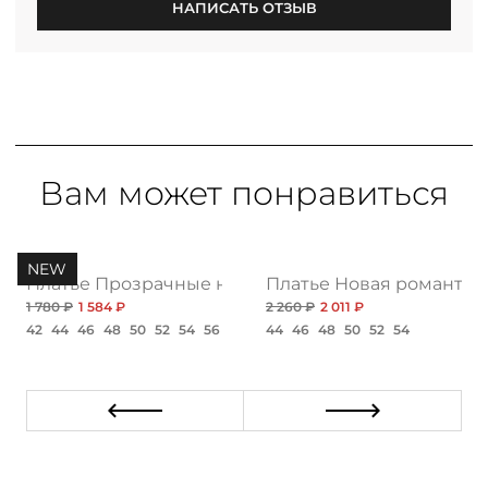
НАПИСАТЬ ОТЗЫВ
Вам может понравиться
NEW
асном
Платье Прозрачные намерения, акцент
Платье Новая романтик
1 780 ₽
1 584 ₽
2 260 ₽
2 011 ₽
42
44
46
48
50
52
54
56
44
46
48
50
52
54