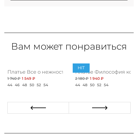
Вам может понравиться
PREMIUM
HIT
т
Платье Все о нежности, топ нью
Платье Философия комф
1 740 ₽
1 549 ₽
2 180 ₽
1 940 ₽
44
46
48
50
52
54
44
48
50
52
54