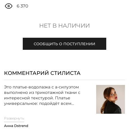
ДОСТАВКА
6 370
ОПЛАТА
НЕТ В НАЛИЧИИ
ТАБЛИЦА РАЗМЕРОВ
СООБЩИТЬ О ПОСТУПЛЕНИИ
МОСКВА
КОММЕНТАРИЙ СТИЛИСТА
+7 (800) 511-35-10
Это платье-водолазка с а-силуэтом
выполнено из трикотажной ткани с
MANAGER@DSTREND.RU
интересной текстурой. Платье
универсальное: подойдёт всем
девушкам, помогая скрыть недостатки
ЗАКАЗАТЬ ЗВОНОК
фигуры в области живота, а также
Развернуть
подчеркнуть стройность ног благодаря
своему крою. Рукава укороченные —
Анна Dstrend