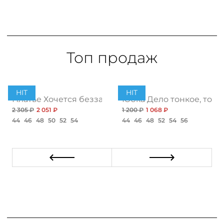
Топ продаж
HIT
HIT
ент
Платье Хочется беззаботности, топ
Юбка Дело тонкое, топ
2 305 ₽
2 051 ₽
1 200 ₽
1 068 ₽
44
46
48
50
52
54
44
46
48
52
54
56