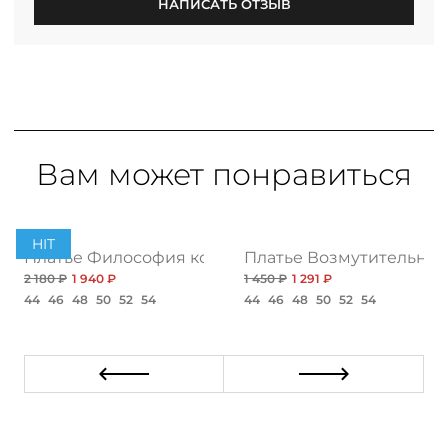
НАПИСАТЬ ОТЗЫВ
Вам может понравиться
PREMIUM
HIT
, блэк
Платье Философия комфорта, браво
Платье Возмутительно к
2 180 ₽
1 940 ₽
1 450 ₽
1 291 ₽
44
46
48
50
52
54
44
46
48
50
52
54