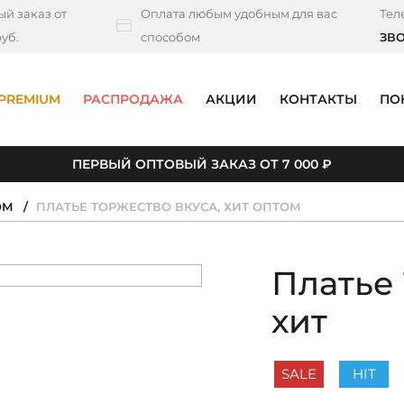
й заказ от
Оплата любым удобным для вас
Тел
уб.
способом
ЗВ
PREMIUM
РАСПРОДАЖА
АКЦИИ
КОНТАКТЫ
ПО
ПЕРВЫЙ ОПТОВЫЙ ЗАКАЗ ОТ 7 000 ₽
ОМ
ПЛАТЬЕ ТОРЖЕСТВО ВКУСА, ХИТ ОПТОМ
Платье 
хит
SALE
HIT