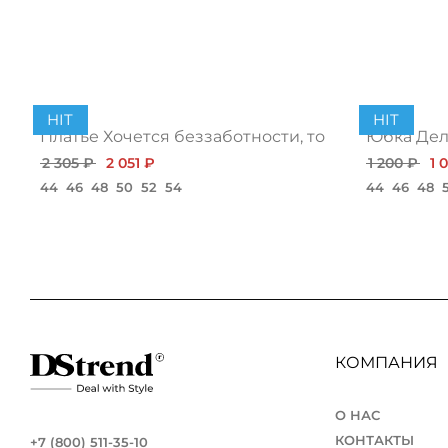
HIT
HIT
Платье Хочется беззаботности, топ
Юбка Дело
2 305 ₽
2 051 ₽
1 200 ₽
1 
44
46
48
50
52
54
44
46
48
КОМПАНИЯ
О НАС
КОНТАКТЫ
+7 (800) 511-35-10