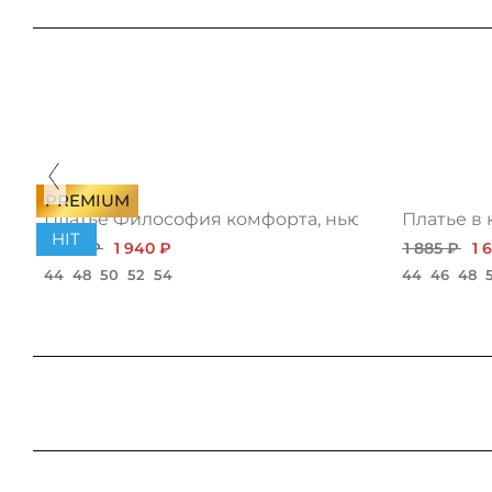
PREMIUM
хит
Платье Философия комфорта, нью
Платье в 
HIT
2 180 ₽
1 940 ₽
1 885 ₽
1 
44
48
50
52
54
44
46
48