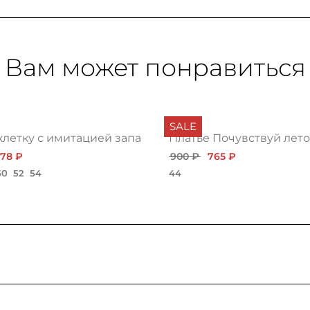
Вам может понравиться
SALE
клетку с имитацией запаха
Платье Почувствуй лето
678 ₽
900 ₽
765 ₽
50
52
54
44