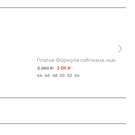
Платье Формула соблазна, нью
2 260 ₽
2 011 ₽
44
46
48
50
52
54