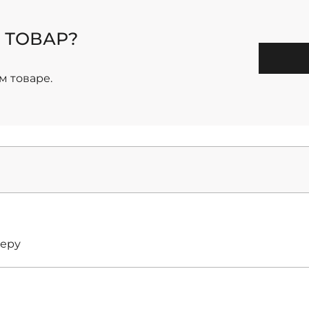
 ТОВАР?
м товаре.
меру