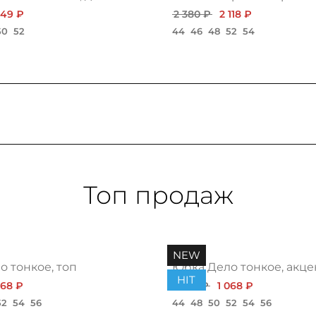
549 ₽
2 380 ₽
2 118 ₽
50
52
44
46
48
52
54
Топ продаж
NEW
 тонкое, топ
Юбка Дело тонкое, акце
HIT
068 ₽
1 200 ₽
1 068 ₽
52
54
56
44
48
50
52
54
56