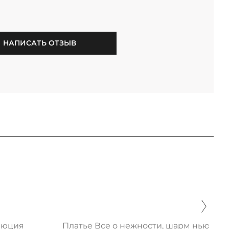
НАПИСАТЬ ОТЗЫВ
люция
Платье Все о нежности, шарм нью