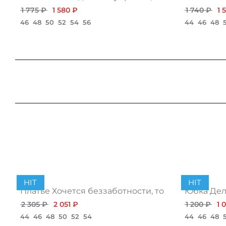
1 775 ₽
1 580 ₽
1 740 ₽
1 
46
48
50
52
54
56
44
46
48
HIT
HIT
Платье Хочется беззаботности, топ
Юбка Дело
2 305 ₽
2 051 ₽
1 200 ₽
1 
44
46
48
50
52
54
44
46
48