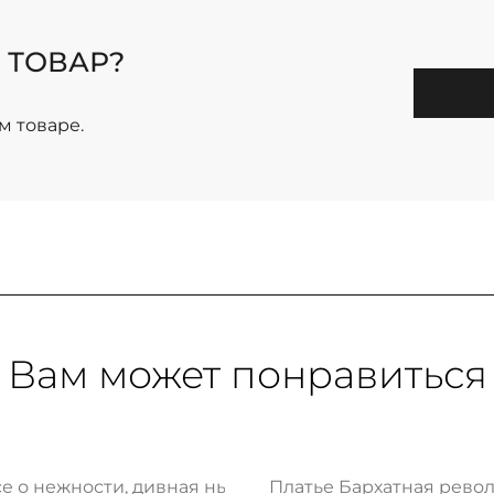
 ТОВАР?
м товаре.
Вам может понравиться
се о нежности, дивная нью
Платье Бархатная рево