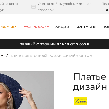
й заказ от
Оплата любым удобным для вас
Тел
уб.
способом
ЗВ
PREMIUM
РАСПРОДАЖА
АКЦИИ
КОНТАКТЫ
ПО
ПЕРВЫЙ ОПТОВЫЙ ЗАКАЗ ОТ 7 000 ₽
ОМ
ПЛАТЬЕ ЦВЕТОЧНЫЙ РОМАН, ДИЗАЙН ОПТОМ
Платье
дизайн