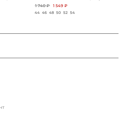
1 740 ₽
1 549 ₽
44
46
48
50
52
54
нт