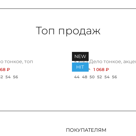
Топ продаж
NEW
 тонкое, топ
Юбка Дело тонкое, акце
HIT
068 ₽
1 200 ₽
1 068 ₽
52
54
56
44
48
50
52
54
56
ПОКУПАТЕЛЯМ