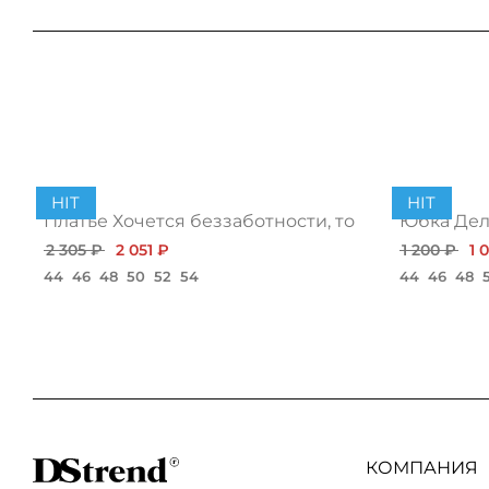
HIT
HIT
Платье Хочется беззаботности, топ
Юбка Дело
2 305 ₽
2 051 ₽
1 200 ₽
1 
44
46
48
50
52
54
44
46
48
КОМПАНИЯ