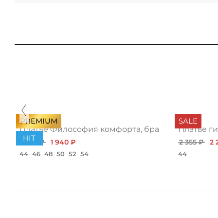
PREMIUM
SALE
Платье Философия комфорта, браво
Платье г
HIT
2 180 ₽
1 940 ₽
2 355 ₽
2 
44
46
48
50
52
54
44