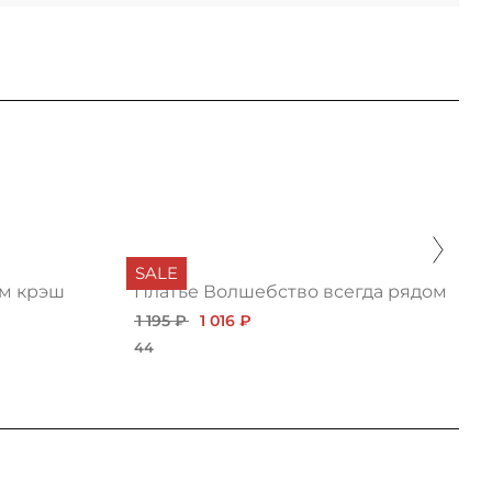
SALE
ом крэш
Платье Волшебство всегда рядом
1 195 ₽
1 016 ₽
44