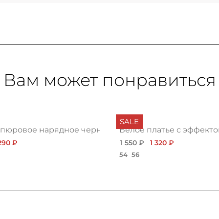
Вам может понравиться
SALE
ипюровое нарядное черное
Белое платье с эффект
290 ₽
1 550 ₽
1 320 ₽
54
56