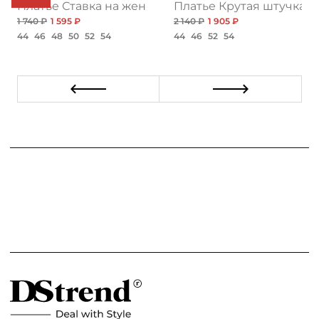
йль, яркая
Платье Ставка на женственность, нью
Платье Крутая штучка
1 740 ₽
1 595 ₽
2 140 ₽
1 905 ₽
44
46
48
50
52
54
44
46
52
54